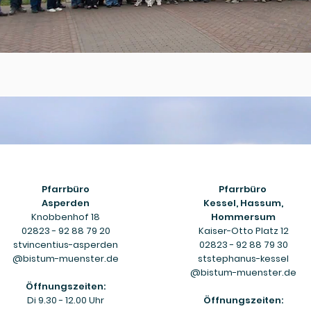
Pfarrbüro
Pfarrbüro
Asperden
Kessel, Hassum,
Knobbenhof 18
Hommersum
02823 - 92 88 79 20
Kaiser-Otto Platz 12
stvincentius-asperden
02823 - 92 88 79 30
@bistum-muenster.de
ststephanus-kessel
@bistum-muenster.de
Öffnungszeiten:
Di 9.30 - 12.00 Uhr
Öffnungszeiten: