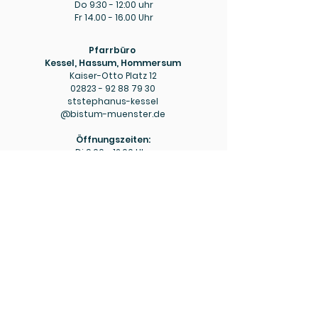
Do 9:30 - 12:00 uhr
Fr
14.00 - 16.00
Uhr
Pfarrbüro
Kessel, Hassum, Hommersum
Kaiser-Otto Platz 12
02823 - 92 88 79 30
ststephanus-kessel
@bistum-muenster.de
Öffnungszeiten:
Di
9.00 - 12.00
Uhr
Do
15.00 - 18.00
Uhr
Pfarrbüro
Hülm
Hülmer Str. 234
02823 - 92 88 79 40
mariaeopferung-huelm
@bistum-muenster.de
Öffnungszeiten:
Di
15.00 - 16.00
Uhr