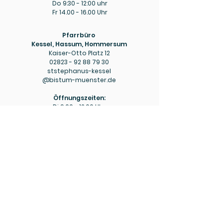
Do 9:30 - 12:00 uhr
Fr
14.00 - 16.00
Uhr
Pfarrbüro
Kessel, Hassum, Hommersum
Kaiser-Otto Platz 12
02823 - 92 88 79 30
ststephanus-kessel
@bistum-muenster.de
Öffnungszeiten:
Di
9.00 - 12.00
Uhr
Do
15.00 - 18.00
Uhr
Pfarrbüro
Hülm
Hülmer Str. 234
02823 - 92 88 79 40
mariaeopferung-huelm
@bistum-muenster.de
Öffnungszeiten:
Di
15.00 - 16.00
Uhr