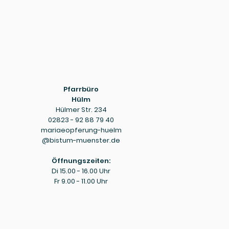
Pfarrbüro
Hülm
Hülmer Str. 234
02823 - 92 88 79 40
mariaeopferung-huelm
@bistum-muenster.de
Öffnungszeiten:
Di 15.00 - 16.00 Uhr
Fr 9.00 - 11.00 Uhr