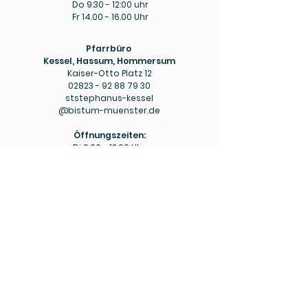
Do 9:30 - 12:00 uhr
Fr
14.00 - 16.00
Uhr
Pfarrbüro
Kessel, Hassum, Hommersum
Kaiser-Otto Platz 12
02823 - 92 88 79 30
ststephanus-kessel
@bistum-muenster.de
Öffnungszeiten:
Di
9.00 - 12.00
Uhr
Do
15.00 - 18.00
Uhr
Pfarrbüro
Hülm
Hülmer Str. 234
02823 - 92 88 79 40
mariaeopferung-huelm
@bistum-muenster.de
Öffnungszeiten:
Di
15.00 - 16.00
Uhr