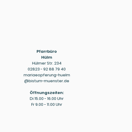
Pfarrbüro
Hülm
Hülmer Str. 234
02823 - 92 88 79 40
mariaeopferung-huelm
@bistum-muenster.de
Öffnungszeiten:
Di 15.00 - 16.00 Uhr
Fr 9.00 - 11.00 Uhr