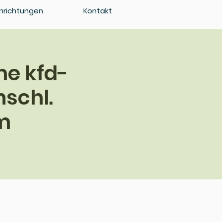
inrichtungen
Kontakt
me kfd-
nschl.
m