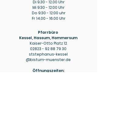
Di
9.30 - 12.00
Uhr
Mi 9:30 - 12:00 Uhr
Do 9:30 - 12:00 uhr
Fr
14.00 - 16.00
Uhr
Pfarrbüro
Kessel, Hassum, Hommersum
Kaiser-Otto Platz 12
02823 - 92 88 79 30
ststephanus-kessel
@bistum-muenster.de
Öffnungszeiten:
Di
9.00 - 12.00
Uhr
Do
15.00 - 18.00
Uhr
Pfarrbüro
Hülm
Hülmer Str. 234
02823 - 92 88 79 40
mariaeopferung-huelm
@bistum-muenster.de