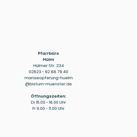
Pfarrbüro
Hülm
Hülmer Str. 234
02823 - 92 88 79 40
mariaeopferung-huelm
@bistum-muenster.de
Öffnungszeiten:
Di 15.00 - 16.00 Uhr
Fr 9.00 - 11.00 Uhr