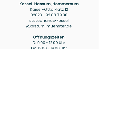
Kessel, Hassum, Hommersum
Kaiser-Otto Platz 12
02823 - 92 88 79 30
ststephanus-kessel
@bistum-muenster.de
Öffnungszeiten:
Di
9.00 - 12.00
Uhr
Do
15.00 - 18.00
Uhr
Pfarrbüro
Hülm
Hülmer Str. 234
02823 - 92 88 79 40
mariaeopferung-huelm
@bistum-muenster.de
Öffnungszeiten:
Di
15.00 - 16.00
Uhr
Fr
9.00 - 11.00
Uhr
Bitte beachten Sie ggf. die aktuellen Hinweise zu
abweichenden Öffnungszeiten in den wöchentlichen