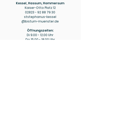
Kessel, Hassum, Hommersum
Kaiser-Otto Platz 12
02823 - 92 88 79 30
ststephanus-kessel
@bistum-muenster.de
Öffnungszeiten:
Di
9.00 - 12.00
Uhr
Do
15.00 - 18.00
Uhr
Pfarrbüro
Hülm
Hülmer Str. 234
02823 - 92 88 79 40
mariaeopferung-huelm
@bistum-muenster.de
Öffnungszeiten:
Di
15.00 - 16.00
Uhr
Fr
9.00 - 11.00
Uhr
Bitte beachten Sie ggf. die aktuellen Hinweise zu
abweichenden Öffnungszeiten in den wöchentlichen