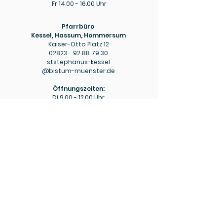
Fr
14.00 - 16.00
Uhr
Pfarrbüro
Kessel, Hassum, Hommersum
Kaiser-Otto Platz 12
02823 - 92 88 79 30
ststephanus-kessel
@bistum-muenster.de
Öffnungszeiten:
Di
9.00 - 12.00
Uhr
Do
15.00 - 18.00
Uhr
Pfarrbüro
Hülm
Hülmer Str. 234
02823 - 92 88 79 40
mariaeopferung-huelm
@bistum-muenster.de
Öffnungszeiten:
Di
15.00 - 16.00
Uhr
Fr
9.00 - 11.00
Uhr