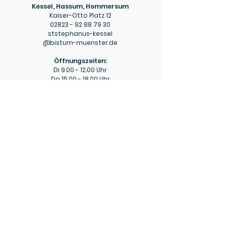
Kessel, Hassum, Hommersum
Kaiser-Otto Platz 12
02823 - 92 88 79 30
ststephanus-kessel
@bistum-muenster.de
Öffnungszeiten:
Di
9.00 - 12.00
Uhr
Do
15.00 - 18.00
Uhr
Pfarrbüro
Hülm
Hülmer Str. 234
02823 - 92 88 79 40
mariaeopferung-huelm
@bistum-muenster.de
Öffnungszeiten:
Di
15.00 - 16.00
Uhr
Fr
9.00 - 11.00
Uhr
Bitte beachten Sie ggf. die aktuellen Hinweise zu
abweichenden Öffnungszeiten in den wöchentlichen