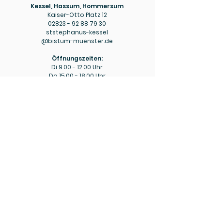
Kessel, Hassum, Hommersum
Kaiser-Otto Platz 12
02823 - 92 88 79 30
ststephanus-kessel
@bistum-muenster.de
Öffnungszeiten:
Di
9.00 - 12.00
Uhr
Do
15.00 - 18.00
Uhr
Pfarrbüro
Hülm
Hülmer Str. 234
02823 - 92 88 79 40
mariaeopferung-huelm
@bistum-muenster.de
Öffnungszeiten:
Di
15.00 - 16.00
Uhr
Fr
9.00 - 11.00
Uhr
Bitte beachten Sie ggf. die aktuellen Hinweise zu
abweichenden Öffnungszeiten in den wöchentlichen