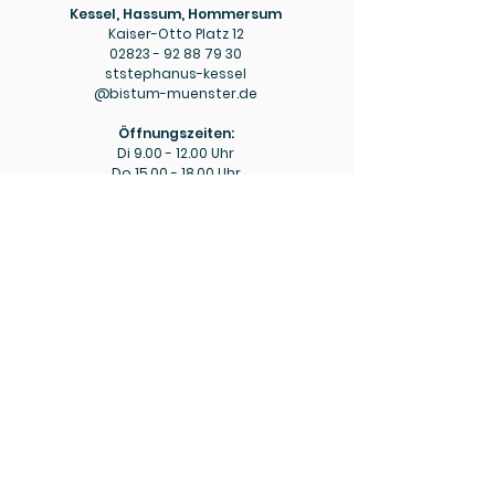
Kessel, Hassum, Hommersum
Kaiser-Otto Platz 12
02823 - 92 88 79 30
ststephanus-kessel
@bistum-muenster.de
Öffnungszeiten:
Di
9.00 - 12.00
Uhr
Do
15.00 - 18.00
Uhr
Pfarrbüro
Hülm
Hülmer Str. 234
02823 - 92 88 79 40
mariaeopferung-huelm
@bistum-muenster.de
Öffnungszeiten:
Di
15.00 - 16.00
Uhr
Fr
9.00 - 11.00
Uhr
Bitte beachten Sie ggf. die aktuellen Hinweise zu
abweichenden Öffnungszeiten in den wöchentlichen