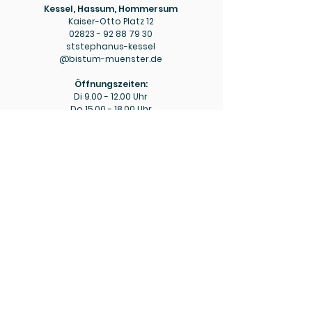
Kessel, Hassum, Hommersum
Kaiser-Otto Platz 12
02823 - 92 88 79 30
ststephanus-kessel
@bistum-muenster.de
Öffnungszeiten:
Di
9.00 - 12.00
Uhr
Do
15.00 - 18.00
Uhr
Pfarrbüro
Hülm
Hülmer Str. 234
02823 - 92 88 79 40
mariaeopferung-huelm
@bistum-muenster.de
Öffnungszeiten:
Di
15.00 - 16.00
Uhr
Fr
9.00 - 11.00
Uhr
Bitte beachten Sie ggf. die aktuellen Hinweise zu
abweichenden Öffnungszeiten in den wöchentlichen