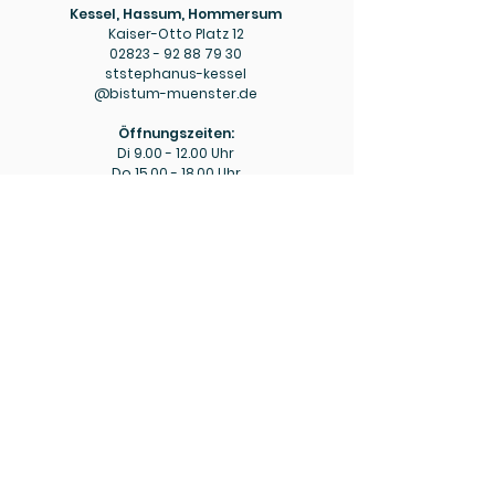
Kessel, Hassum, Hommersum
Kaiser-Otto Platz 12
02823 - 92 88 79 30
ststephanus-kessel
@bistum-muenster.de
Öffnungszeiten:
Di
9.00 - 12.00
Uhr
Do
15.00 - 18.00
Uhr
Pfarrbüro
Hülm
Hülmer Str. 234
02823 - 92 88 79 40
mariaeopferung-huelm
@bistum-muenster.de
Öffnungszeiten:
Di
15.00 - 16.00
Uhr
Fr
9.00 - 11.00
Uhr
Bitte beachten Sie ggf. die aktuellen Hinweise zu
abweichenden Öffnungszeiten in den wöchentlichen