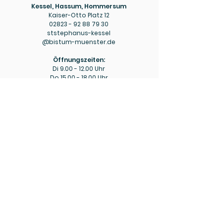
Kessel, Hassum, Hommersum
Kaiser-Otto Platz 12
02823 - 92 88 79 30
ststephanus-kessel
@bistum-muenster.de
Öffnungszeiten:
Di
9.00 - 12.00
Uhr
Do
15.00 - 18.00
Uhr
Pfarrbüro
Hülm
Hülmer Str. 234
02823 - 92 88 79 40
mariaeopferung-huelm
@bistum-muenster.de
Öffnungszeiten:
Di
15.00 - 16.00
Uhr
Fr
9.00 - 11.00
Uhr
Bitte beachten Sie ggf. die aktuellen Hinweise zu
abweichenden Öffnungszeiten in den wöchentlichen