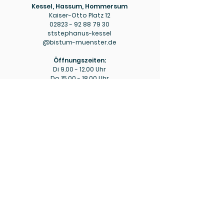
Kessel, Hassum, Hommersum
Kaiser-Otto Platz 12
02823 - 92 88 79 30
ststephanus-kessel
@bistum-muenster.de
Öffnungszeiten:
Di
9.00 - 12.00
Uhr
Do
15.00 - 18.00
Uhr
Pfarrbüro
Hülm
Hülmer Str. 234
02823 - 92 88 79 40
mariaeopferung-huelm
@bistum-muenster.de
Öffnungszeiten:
Di
15.00 - 16.00
Uhr
Fr
9.00 - 11.00
Uhr
Bitte beachten Sie ggf. die aktuellen Hinweise zu
abweichenden Öffnungszeiten in den wöchentlichen