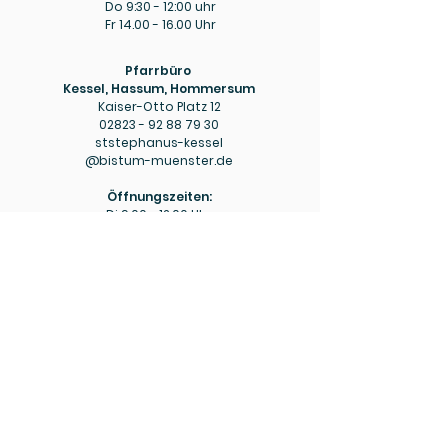
Do 9:30 - 12:00 uhr
Fr
14.00 - 16.00
Uhr
Pfarrbüro
Kessel, Hassum, Hommersum
Kaiser-Otto Platz 12
02823 - 92 88 79 30
ststephanus-kessel
@bistum-muenster.de
Öffnungszeiten:
Di
9.00 - 12.00
Uhr
Do
15.00 - 18.00
Uhr
Pfarrbüro
Hülm
Hülmer Str. 234
02823 - 92 88 79 40
mariaeopferung-huelm
@bistum-muenster.de
Öffnungszeiten:
Di
15.00 - 16.00
Uhr