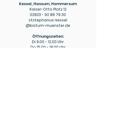
Kessel, Hassum, Hommersum
Kaiser-Otto Platz 12
02823 - 92 88 79 30
ststephanus-kessel
@bistum-muenster.de
Öffnungszeiten:
Di
9.00 - 12.00
Uhr
Do
15.00 - 18.00
Uhr
Pfarrbüro
Hülm
Hülmer Str. 234
02823 - 92 88 79 40
mariaeopferung-huelm
@bistum-muenster.de
Öffnungszeiten:
Di
15.00 - 16.00
Uhr
Fr
9.00 - 11.00
Uhr
Bitte beachten Sie ggf. die aktuellen Hinweise zu
abweichenden Öffnungszeiten in den wöchentlichen