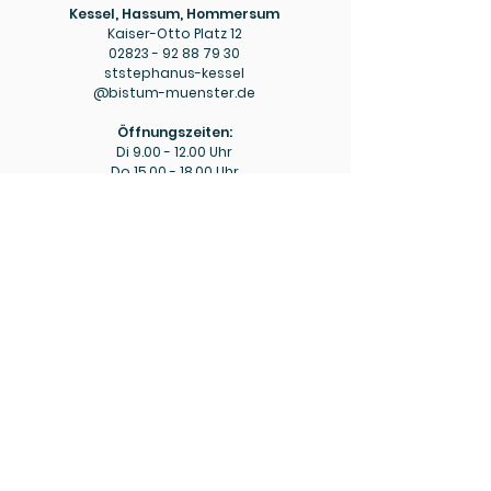
Kessel, Hassum, Hommersum
Kaiser-Otto Platz 12
02823 - 92 88 79 30
ststephanus-kessel
@bistum-muenster.de
Öffnungszeiten:
Di
9.00 - 12.00
Uhr
Do
15.00 - 18.00
Uhr
Pfarrbüro
Hülm
Hülmer Str. 234
02823 - 92 88 79 40
mariaeopferung-huelm
@bistum-muenster.de
Öffnungszeiten:
Di
15.00 - 16.00
Uhr
Fr
9.00 - 11.00
Uhr
Bitte beachten Sie ggf. die aktuellen Hinweise zu
abweichenden Öffnungszeiten in den wöchentlichen