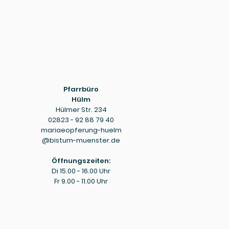
Pfarrbüro
Hülm
Hülmer Str. 234
02823 - 92 88 79 40
mariaeopferung-huelm
@bistum-muenster.de
Öffnungszeiten:
Di 15.00 - 16.00 Uhr
Fr 9.00 - 11.00 Uhr