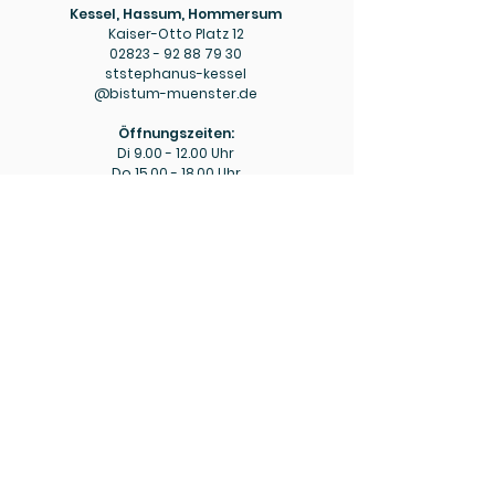
Kessel, Hassum, Hommersum
Kaiser-Otto Platz 12
02823 - 92 88 79 30
ststephanus-kessel
@bistum-muenster.de
Öffnungszeiten:
Di
9.00 - 12.00
Uhr
Do
15.00 - 18.00
Uhr
Pfarrbüro
Hülm
Hülmer Str. 234
02823 - 92 88 79 40
mariaeopferung-huelm
@bistum-muenster.de
Öffnungszeiten:
Di
15.00 - 16.00
Uhr
Fr
9.00 - 11.00
Uhr
Bitte beachten Sie ggf. die aktuellen Hinweise zu
abweichenden Öffnungszeiten in den wöchentlichen